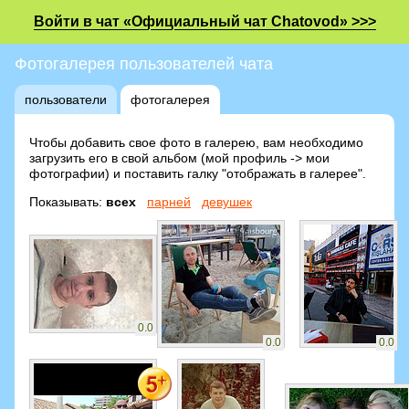
Войти в чат «Официальный чат Chatovod» >>>
Фотогалерея пользователей чата
пользователи
фотогалерея
Чтобы добавить свое фото в галерею, вам необходимо
загрузить его в свой альбом (мой профиль -> мои
фотографии) и поставить галку "отображать в галерее".
Показывать:
всех
парней
девушек
0.0
0.0
0.0