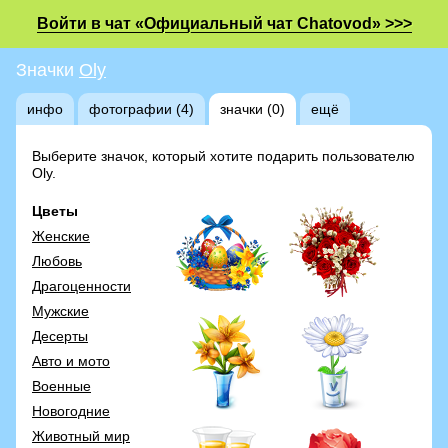
Войти в чат «Официальный чат Chatovod» >>>
Значки
Oly
инфо
фотографии (4)
значки (0)
ещё
Выберите значок, который хотите подарить пользователю
Oly.
Цветы
Женские
Любовь
Драгоценности
Мужские
Десерты
Авто и мото
Военные
Новогодние
Животный мир