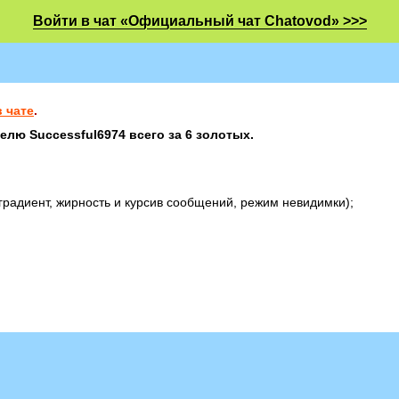
Войти в чат «Официальный чат Chatovod» >>>
 чате
.
лю Successful6974 всего за 6 золотых.
градиент, жирность и курсив сообщений, режим невидимки);