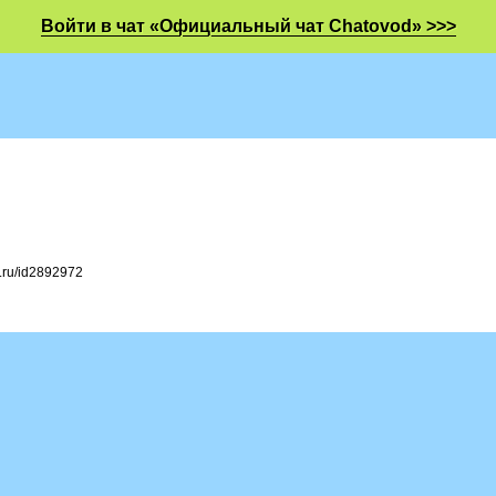
Войти в чат «Официальный чат Chatovod» >>>
d.ru/id2892972