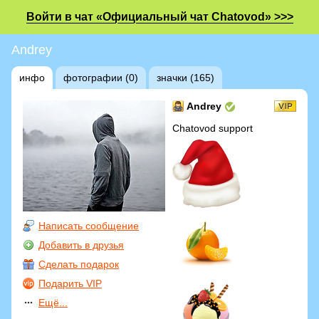
Войти в чат «Официальный чат Chatovod» >>>
Andrey
инфо
фотографии (0)
значки (165)
Andrey
Chatovod support
Написать сообщение
Добавить в друзья
Сделать подарок
Подарить VIP
Ещё...